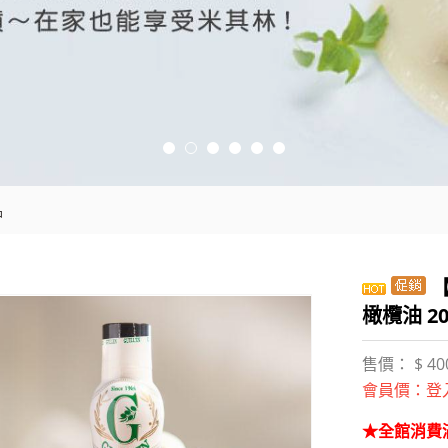
品
【
橄欖油 20
售價： $ 40
會員價：
登
★全館消費滿